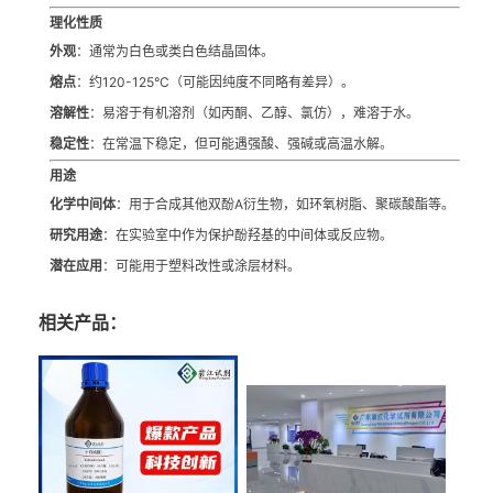
理化性质
外观
：通常为白色或类白色结晶固体。
熔点
：约120-125°C（可能因纯度不同略有差异）。
溶解性
：易溶于有机溶剂（如丙酮、乙醇、氯仿），难溶于水。
稳定性
：在常温下稳定，但可能遇强酸、强碱或高温水解。
用途
化学中间体
：用于合成其他双酚A衍生物，如环氧树脂、聚碳酸酯等。
研究用途
：在实验室中作为保护酚羟基的中间体或反应物。
潜在应用
：可能用于塑料改性或涂层材料。
相关产品：