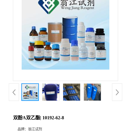
双酚A双乙酯| 10192-62-8
品牌：
翁江试剂