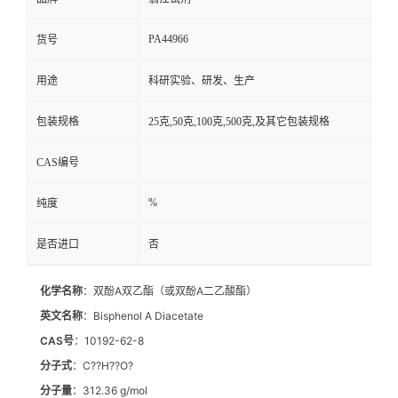
PA44966
货号
用途
科研实验、研发、生产
包装规格
25克,50克,100克,500克,及其它包装规格
CAS编号
%
纯度
是否进口
否
化学名称
：双酚A双乙酯（或双酚A二乙酸酯）
英文名称
：Bisphenol A Diacetate
CAS号
：10192-62-8
分子式
：C??H??O?
分子量
：312.36 g/mol