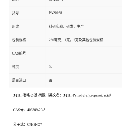
PA20168
货号
用途
科研实验、研发、生产
包装规格
250毫克，1克，5克及其他包装规格
CAS编号
%
纯度
是否进口
否
3-(1H-吡咯-2-基)丙酸（英文名：3-(1H-Pyrrol-2-yl)propanoic acid）
CAS号：408309-29-5
分子式：C?H?NO?