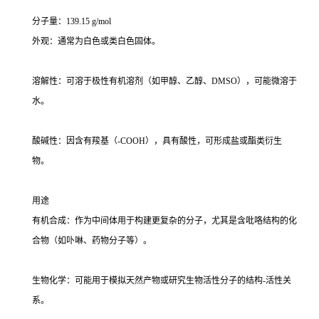
分子量：139.15 g/mol
外观：通常为白色或类白色固体。
溶解性：可溶于极性有机溶剂（如甲醇、乙醇、DMSO），可能微溶于
水。
酸碱性：因含有羧基（-COOH），具有酸性，可形成盐或酯类衍生
物。
用途
有机合成：作为中间体用于构建更复杂的分子，尤其是含吡咯结构的化
合物（如卟啉、药物分子等）。
生物化学：可能用于模拟天然产物或研究生物活性分子的结构-活性关
系。