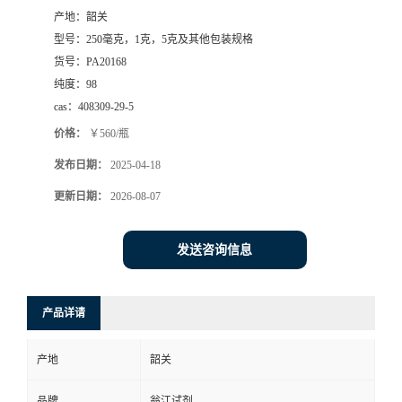
产地：
韶关
型号：
250毫克，1克，5克及其他包装规格
货号：
PA20168
纯度：
98
cas：
408309-29-5
价格：
￥560/瓶
发布日期：
2025-04-18
更新日期：
2026-08-07
发送咨询信息
产品详请
产地
韶关
品牌
翁江试剂