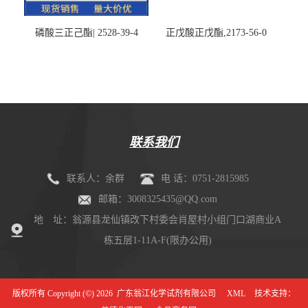
磷酸三正己酯| 2528-39-4
正戊酸正戊酯,2173-56-0
联系我们
联系人：余群
电 话：0751-2815985
邮箱：3008325435@QQ.com
地 址：翁源县龙仙镇改下村委会肖屋村小组门口湖商业A
栋五层1-11A-F(限办公用)
版权所有 Copyright (©) 2026
广东翁江化学试剂有限公司
XML
技术支持：