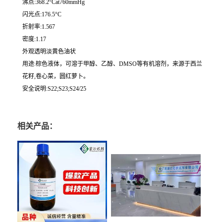
沸点:368.2°Cat760mmHg
闪光点:176.5°C
折射率:1.567
密度:1.17
外观透明淡黄色油状
用途:棕色液体，可溶于甲醇、乙醇、DMSO等有机溶剂，来源于西兰
花籽,卷心菜，圆红萝卜。
安全说明:S22;S23;S24/25
相关产品：