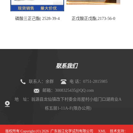
磷酸三正己酯| 2528-39-4
正戊酸正戊酯,2173-56-0
联系我们
联系人：余群
电 话：0751-2815985
邮箱：3008325435@QQ.com
地 址：翁源县龙仙镇改下村委会肖屋村小组门口湖商业A
栋五层1-11A-F(限办公用)
版权所有 Copyright (©) 2026
广东翁江化学试剂有限公司
XML
技术支持：