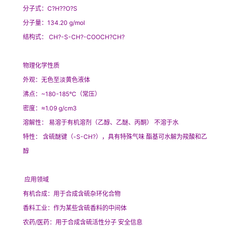
分子式：C?H??O?S
分子量：134.20 g/mol
结构式： CH?-S-CH?-COOCH?CH?
物理化学性质
外观：无色至淡黄色液体
沸点：~180-185°C（常压）
密度：≈1.09 g/cm3
溶解性： 易溶于有机溶剂（乙醇、乙醚、丙酮） 不溶于水
特性： 含硫醚键（-S-CH?），具有特殊气味 酯基可水解为羧酸和乙
醇
应用领域
有机合成：用于合成含硫杂环化合物
香料工业：作为某些含硫香料的中间体
农药/医药：用于合成含硫活性分子 安全信息