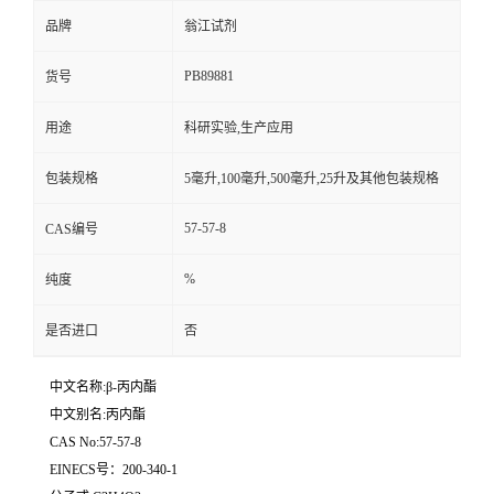
品牌
翁江试剂
PB89881
货号
用途
科研实验,生产应用
包装规格
5毫升,100毫升,500毫升,25升及其他包装规格
57-57-8
CAS编号
%
纯度
是否进口
否
中文名称:β-丙内酯
中文别名:丙内酯
CAS No:57-57-8
EINECS号：200-340-1