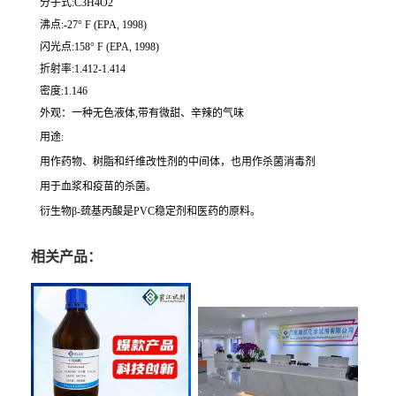
分子式:C3H4O2
沸点:-27° F (EPA, 1998)
闪光点:158° F (EPA, 1998)
折射率:1.412-1.414
密度:1.146
外观：一种无色液体,带有微甜、辛辣的气味
用途:
用作药物、树脂和纤维改性剂的中间体，也用作杀菌消毒剂
用于血浆和疫苗的杀菌。
衍生物β-巯基丙酸是PVC稳定剂和医药的原料。
相关产品：