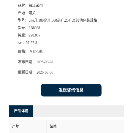
品牌：
翁江试剂
产地：
韶关
型号：
5毫升,100毫升,500毫升,25升及其他包装规格
货号：
PB89881
纯度：
≥98.0%
cas：
57-57-8
价格：
￥800/瓶
发布日期：
2025-03-28
更新日期：
2026-08-06
发送咨询信息
产品详请
产地
韶关