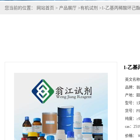
您当前的位置：
网站首页
>
产品展厅
>
有机试剂
>
1-乙基丙稀酸环己酯,25
1-乙基丙
英文名称
品牌：
翁
产地：
韶
型号：
1
货号：
P
纯度：
≥
cas：
251
价格：
￥