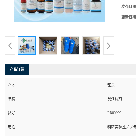
发布日期
更新日期
产品详请
产地
韶关
品牌
翁江试剂
PB09399
货号
用途
科研实验,生产应