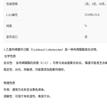
包装规格
1克，5克，50克
251909-25-8
CAS编号
%
纯度
是否进口
否
1-乙基丙烯酸环己酯（Cyclohexyl 1-ethylacrylate）是一种丙烯酸酯类化合物，
化学性质
反应性： 含丙烯酸酯的双键（C=C），可参与自由基聚合反应。 酯基可能发生水
稳定性：对光、热敏感，可能需添加阻聚剂储存。
物理性质
外观：通常为无色至淡黄色液体。
溶解性：可溶于有机溶剂，难溶于水。