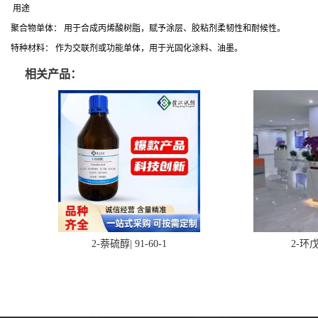
用途
聚合物单体： 用于合成丙烯酸树脂，赋予涂层、胶粘剂柔韧性和耐候性。
特种材料： 作为交联剂或功能单体，用于光固化涂料、油墨。
相关产品：
2-萘硫醇| 91-60-1
2-环戊