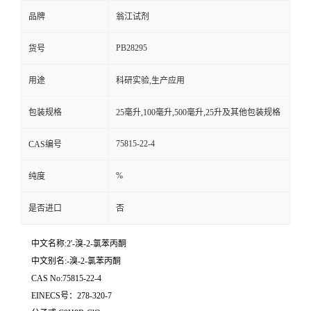
品牌
翁江试剂
PB28295
货号
用途
科研实验,生产应用
包装规格
25毫升,100毫升,500毫升,25升及其他包装规格
75815-22-4
CAS编号
%
纯度
是否进口
否
中文名称:2'-溴-2-氯苯丙酮
中文别名:-溴-2-氯苯丙酮
CAS No:75815-22-4
EINECS号：278-320-7