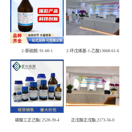
2-萘硫醇| 91-60-1
2-环戊烯基-1-乙酸13668-61-6
磷酸三正己酯| 2528-39-4
正戊酸正戊酯,2173-56-0