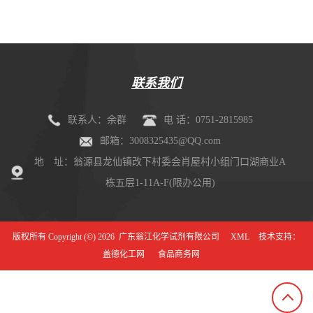
联系我们
联系人：余群
电 话：0751-2815985
邮箱：3008325435@QQ.com
地 址：翁源县龙仙镇改下村委会肖屋村小组门口湖商业A
栋五层1-11A-F(限办公用)
版权所有 Copyright (©) 2026
广东翁江化学试剂有限公司
XML
技术支持：
盖德化工网
食品商务网