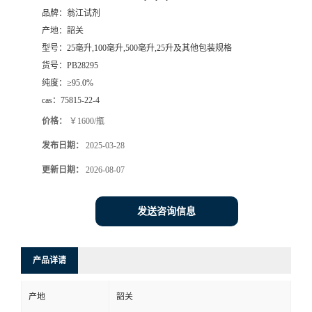
品牌：
翁江试剂
产地：
韶关
型号：
25毫升,100毫升,500毫升,25升及其他包装规格
货号：
PB28295
纯度：
≥95.0%
cas：
75815-22-4
价格：
￥1600/瓶
发布日期：
2025-03-28
更新日期：
2026-08-07
发送咨询信息
产品详请
产地
韶关