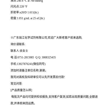
沸点:240.4 °C at 760 mmHg
闪光点:228 °F
折射率:n20/D 1.611(lit.)
密度:1.051 g/mL at 25 oC(lit.)
※广东翁江化学试剂有限公司,欢迎广大新老客户前来选购,
询价请联系:
联系人:余女士
电 话:0751-2815985 Q Q: 3008325435
手机:13927876241(微信同号)
添加时请备注单位名称,谢谢。
我司对高校及科研单位可以先开发票后付款!
常见问答:
[产品质量怎么样]
每批次产品均可提供检验报告,支持客户复测,如若出现质量问题,全额退
款,并承担来回运费。