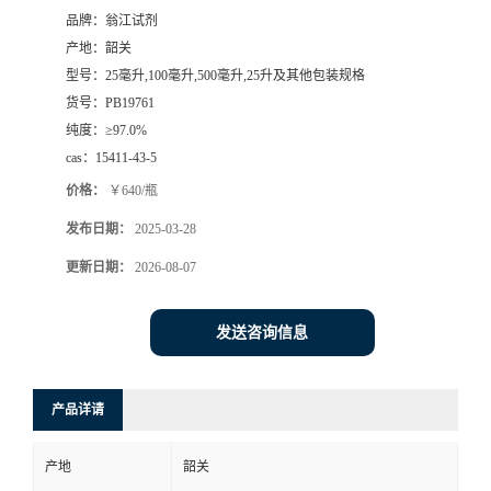
品牌：
翁江试剂
产地：
韶关
型号：
25毫升,100毫升,500毫升,25升及其他包装规格
货号：
PB19761
纯度：
≥97.0%
cas：
15411-43-5
价格：
￥640/瓶
发布日期：
2025-03-28
更新日期：
2026-08-07
发送咨询信息
产品详请
产地
韶关