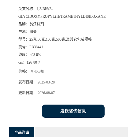
英文名称：
1,3-BIS(3-
GLYCIDOXYPROPYL)TETRAMETHYLDISILOXANE
品牌：
翁江试剂
产地：
韶关
型号：
25克,50克,100克,500克,及其它包装规格
货号：
PB38441
纯度：
≥98.0%
cas：
126-80-7
价格：
￥400/瓶
发布日期：
2025-03-28
更新日期：
2026-08-07
发送咨询信息
产品详请