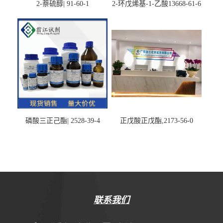
2-萘硫醇| 91-60-1
2-环戊烯基-1-乙酸13668-61-6
磷酸三正己酯| 2528-39-4
正戊酸正戊酯,2173-56-0
联系我们