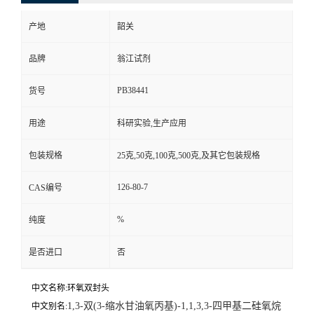
产地
韶关
品牌
翁江试剂
PB38441
货号
用途
科研实验,生产应用
包装规格
25克,50克,100克,500克,及其它包装规格
126-80-7
CAS编号
%
纯度
是否进口
否
中文名称:环氧双封头
1,3-双(3-缩水甘油氧丙基)-1,1,3,3-四甲基二硅氧烷
中文别名: