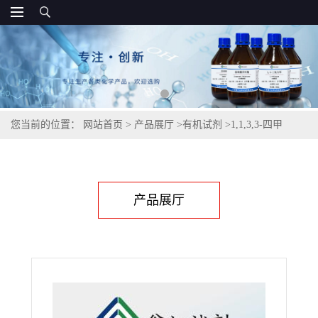
您当前的位置：
网站首页
>
产品展厅
>
有机试剂
>
1,1,3,3-四甲
基-1,3二[3-(环氧乙基甲氧基)丙基]二硅氧烷,126-80-7
产品展厅