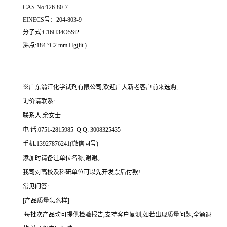
CAS No:126-80-7
EINECS号：204-803-9
分子式:C16H34O5Si2
沸点:184 °C2 mm Hg(lit.)
※广东翁江化学试剂有限公司,欢迎广大新老客户前来选购,
询价请联系:
联系人:余女士
电 话:0751-2815985 Q Q: 3008325435
手机:13927876241(微信同号)
添加时请备注单位名称,谢谢。
我司对高校及科研单位可以先开发票后付款!
常见问答:
[产品质量怎么样]
每批次产品均可提供检验报告,支持客户复测,如若出现质量问题,全额退