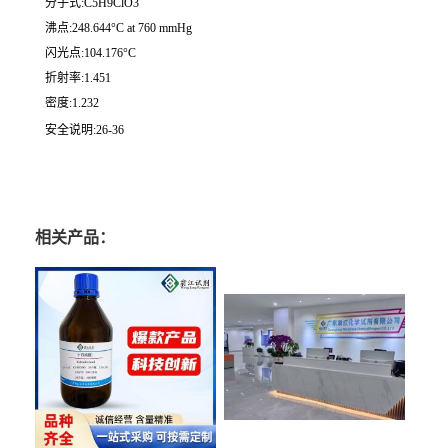
分子式:C5H9ClO3
沸点:248.644°C at 760 mmHg
闪光点:104.176°C
折射率:1.451
密度:1.232
安全说明:26-36
相关产品：