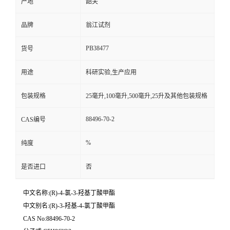
产地
韶关
品牌
翁江试剂
PB38477
货号
用途
科研实验,生产应用
包装规格
25毫升,100毫升,500毫升,25升及其他包装规格
88496-70-2
CAS编号
%
纯度
是否进口
否
中文名称:(R)-4-氯-3-羟基丁酸甲酯
中文别名:(R)-3-羟基-4-氯丁酸甲酯
CAS No:88496-70-2