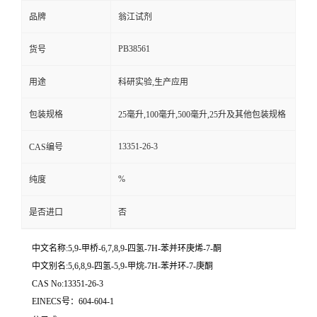
品牌
翁江试剂
PB38561
货号
用途
科研实验,生产应用
包装规格
25毫升,100毫升,500毫升,25升及其他包装规格
13351-26-3
CAS编号
%
纯度
是否进口
否
中文名称:5,9-甲桥-6,7,8,9-四氢-7H-苯并环庚烯-7-酮
中文别名:5,6,8,9-四氢-5,9-甲烷-7H-苯并环-7-庚酮
CAS No:13351-26-3
EINECS号：604-604-1