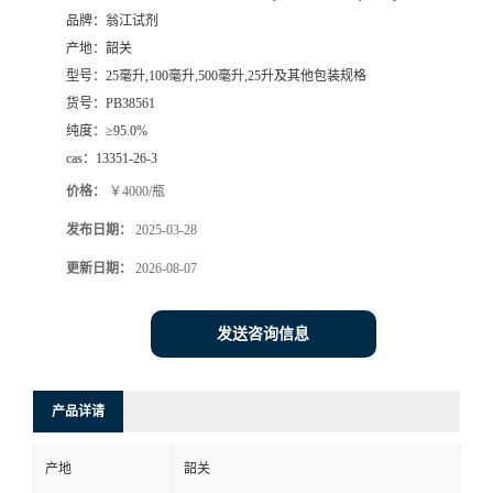
品牌：
翁江试剂
产地：
韶关
型号：
25毫升,100毫升,500毫升,25升及其他包装规格
货号：
PB38561
纯度：
≥95.0%
cas：
13351-26-3
价格：
￥4000/瓶
发布日期：
2025-03-28
更新日期：
2026-08-07
发送咨询信息
产品详请
产地
韶关