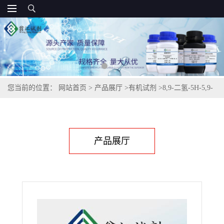
您当前的位置：
网站首页
>
产品展厅
>
有机试剂
>
8,9-二氢-5H-5,9-
甲基苯并[7]环庚烯-7(6H)-酮,13351-26-3
产品展厅