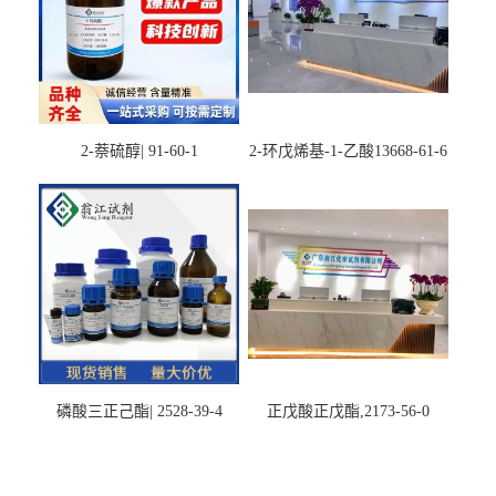
2-萘硫醇| 91-60-1
2-环戊烯基-1-乙酸13668-61-6
磷酸三正己酯| 2528-39-4
正戊酸正戊酯,2173-56-0