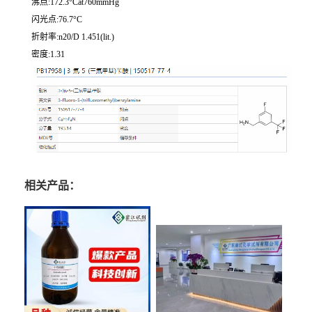
沸点:172.3°Cat760mmHg
闪光点:76.7°C
折射率:n20/D 1.451(lit.)
密度:1.31
相关产品：