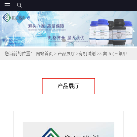
您当前的位置：
网站首页
>
产品展厅
>
有机试剂
>
3-氟-5-(三氟甲
基)苄胺,150517-77-4
产品展厅