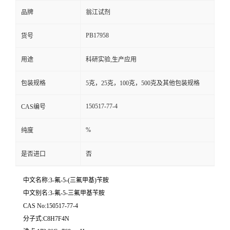
品牌
翁江试剂
PB17958
货号
用途
科研实验,生产应用
包装规格
5克，25克，100克，500克及其他包装规格
150517-77-4
CAS编号
%
纯度
是否进口
否
中文名称:3-氟-5-(三氟甲基)苄胺
中文别名:3-氟-5-三氟甲基苄胺
CAS No:150517-77-4
分子式:C8H7F4N