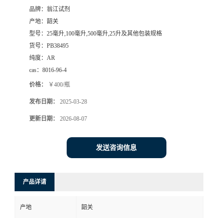
品牌：
翁江试剂
产地：
韶关
型号：
25毫升,100毫升,500毫升,25升及其他包装规格
货号：
PB38495
纯度：
AR
cas：
8016-96-4
价格：
￥400/瓶
发布日期：
2025-03-28
更新日期：
2026-08-07
发送咨询信息
产品详请
产地
韶关