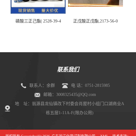
磷酸三正己酯| 2528-39-4
正戊酸正戊酯,2173-56-0
联系我们
联系人：余群
电 话：0751-2815985
邮箱：3008325435@QQ.com
地 址：翁源县龙仙镇改下村委会肖屋村小组门口湖商业A
栋五层1-11A-F(限办公用)