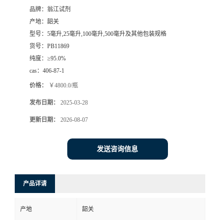
品牌：
翁江试剂
产地：
韶关
型号：
5毫升,25毫升,100毫升,500毫升及其他包装规格
货号：
PB11869
纯度：
≥95.0%
cas：
406-87-1
价格：
￥4800.0/瓶
发布日期：
2025-03-28
更新日期：
2026-08-07
发送咨询信息
产品详请
产地
韶关