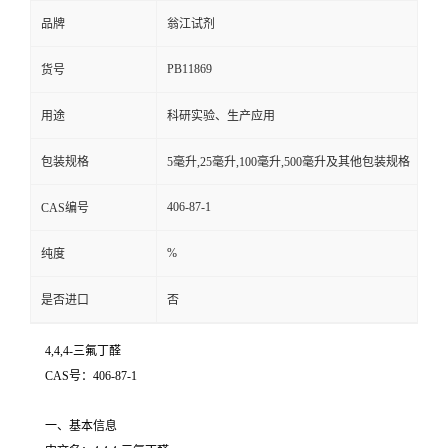
品牌
翁江试剂
PB11869
货号
用途
科研实验、生产应用
包装规格
5毫升,25毫升,100毫升,500毫升及其他包装规格
406-87-1
CAS编号
%
纯度
是否进口
否
4,4,4-三氟丁醛
CAS号：406-87-1
一、基本信息