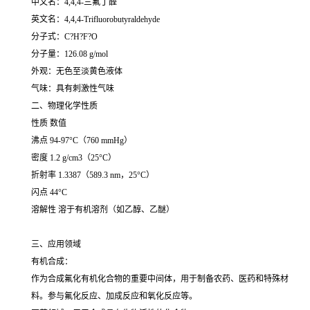
中文名：4,4,4-三氟丁醛
英文名：4,4,4-Trifluorobutyraldehyde
分子式：C?H?F?O
分子量：126.08 g/mol
外观：无色至淡黄色液体
气味：具有刺激性气味
二、物理化学性质
性质 数值
沸点 94-97°C（760 mmHg）
密度 1.2 g/cm3（25°C）
折射率 1.3387（589.3 nm，25°C）
闪点 44°C
溶解性 溶于有机溶剂（如乙醇、乙醚）
三、应用领域
有机合成：
作为合成氟化有机化合物的重要中间体，用于制备农药、医药和特殊材
料。参与氟化反应、加成反应和氧化反应等。