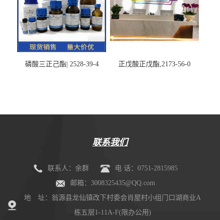
磷酸三正己酯| 2528-39-4
正戊酸正戊酯,2173-56-0
联系我们
联系人：余群
电 话：0751-2815985
邮箱：3008325435@QQ.com
地 址：翁源县龙仙镇改下村委会肖屋村小组门口湖商业A
栋五层1-11A-F(限办公用)