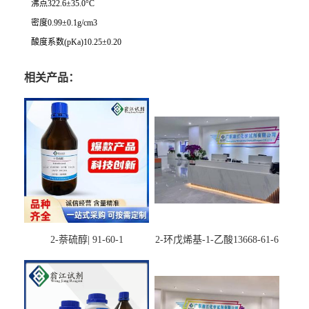
沸点322.6±35.0°C
密度0.99±0.1g/cm3
酸度系数(pKa)10.25±0.20
相关产品：
2-萘硫醇| 91-60-1
2-环戊烯基-1-乙酸13668-61-6