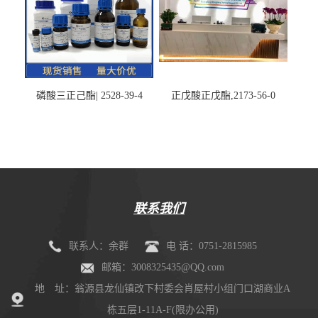
磷酸三正己酯| 2528-39-4
正戊酸正戊酯,2173-56-0
联系我们
联系人：余群
电 话：0751-2815985
邮箱：3008325435@QQ.com
地 址：翁源县龙仙镇改下村委会肖屋村小组门口湖商业A
栋五层1-11A-F(限办公用)