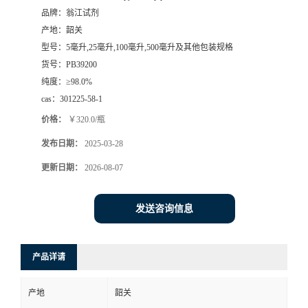
品牌：
翁江试剂
产地：
韶关
型号：
5毫升,25毫升,100毫升,500毫升及其他包装规格
货号：
PB39200
纯度：
≥98.0%
cas：
301225-58-1
价格：
￥320.0/瓶
发布日期：
2025-03-28
更新日期：
2026-08-07
发送咨询信息
产品详请
产地
韶关