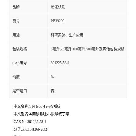
品牌
翁江试剂
PB39200
货号
用途
科研实验、生产应用
包装规格
5毫升,25毫升,100毫升,500毫升及其他包装规格
301225-58-1
CAS编号
%
纯度
是否进口
否
中文名称:1-N-Boc-4-丙胺哌啶
中文别名:4-丙胺哌啶-1-羧酸叔丁酯
CAS No:301225-58-1
分子式:C13H26N2O2