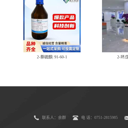
2-萘硫醇| 91-60-1
2-环戊
联系人：余群
电 话：0751-2815985