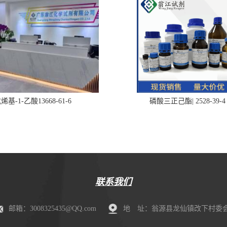
烯基-1-乙酸13668-61-6
磷酸三正己酯| 2528-39-4
联系我们
邮箱：3008325435@QQ.com
地 址：翁源县龙仙镇改下村委会肖