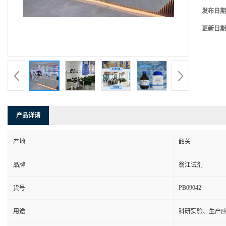
发布日期
更新日期
产品详请
产地
韶关
品牌
翁江试剂
PB09042
货号
用途
科研实验、生产