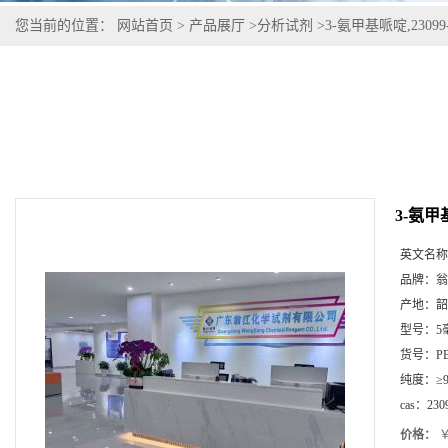
您当前的位置：
网站首页
>
产品展厅
>
分析试剂
>
3-氨甲基哌啶,23099-
3-氨甲基
英文名称
品牌：
翁
产地：
韶
型号：
5
货号：
P
纯度：
≥
cas：
230
价格：
￥