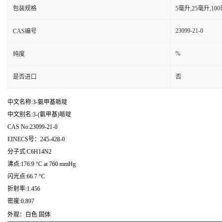
包装规格
5毫升,25毫升,1
23099-21-0
CAS编号
%
纯度
是否进口
否
中文名称:3-氨甲基哌啶
中文别名:3-(氨甲基)哌啶
CAS No:23099-21-0
EINECS号：245-428-0
分子式:C6H14N2
沸点:176.9 °C at 760 mmHg
闪光点:66.7 °C
折射率:1.456
密度:0.897
外观：白色 固体