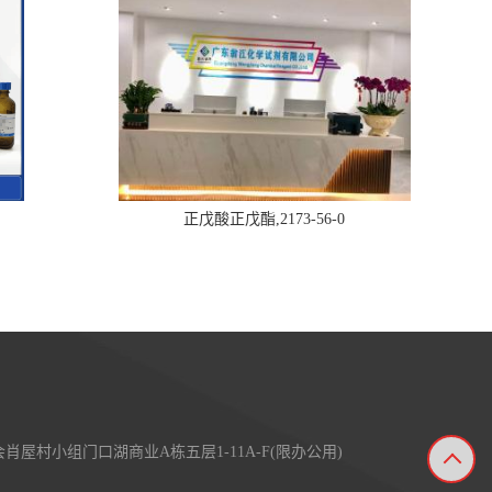
正戊酸正戊酯,2173-56-0
屋村小组门口湖商业A栋五层1-11A-F(限办公用)