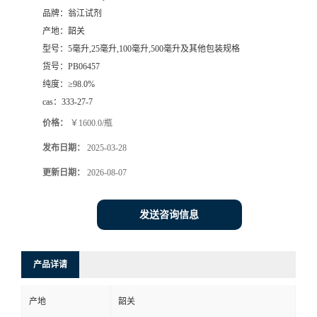
品牌：
翁江试剂
产地：
韶关
型号：
5毫升,25毫升,100毫升,500毫升及其他包装规格
货号：
PB06457
纯度：
≥98.0%
cas：
333-27-7
价格：
￥1600.0/瓶
发布日期：
2025-03-28
更新日期：
2026-08-07
发送咨询信息
产品详请
产地
韶关