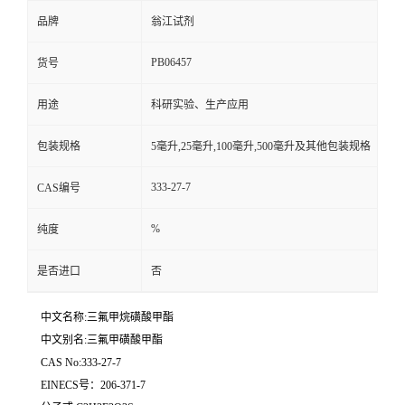
品牌
翁江试剂
PB06457
货号
用途
科研实验、生产应用
包装规格
5毫升,25毫升,100毫升,500毫升及其他包装规格
333-27-7
CAS编号
%
纯度
是否进口
否
中文名称:三氟甲烷磺酸甲酯
中文别名:三氟甲磺酸甲酯
CAS No:333-27-7
EINECS号：206-371-7