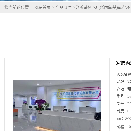
您当前的位置：
网站首页
>
产品展厅
>
分析试剂
>
3-(烯丙氧基)氧杂环丁烷
3-(烯丙
英文名称
品牌：
翁
产地：
韶
型号：
5
货号：
P
纯度：
≥
cas：
677
价格：
￥