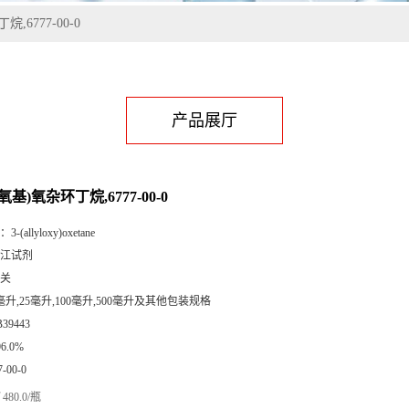
,6777-00-0
产品展厅
氧基)氧杂环丁烷,6777-00-0
：
3-(allyloxy)oxetane
江试剂
关
毫升,25毫升,100毫升,500毫升及其他包装规格
B39443
96.0%
7-00-0
480.0/瓶