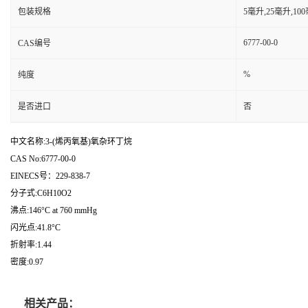
包装规格
5毫升,25毫升,1
6777-00-0
CAS编号
%
纯度
是否进口
否
中文名称:3-(烯丙氧基)氧杂环丁烷
CAS No:6777-00-0
EINECS号：229-838-7
分子式:C6H10O2
沸点:146°C at 760 mmHg
闪光点:41.8°C
折射率:1.44
密度:0.97
相关产品：