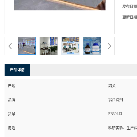
发布日期
更新日期
产品详请
产地
韶关
品牌
翁江试剂
PB39443
货号
用途
科研实验、生产