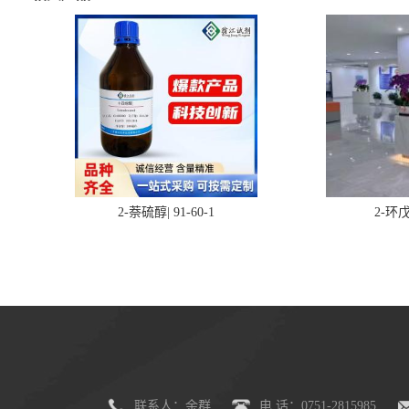
2-萘硫醇| 91-60-1
2-环戊
联系人：余群
电 话：0751-2815985