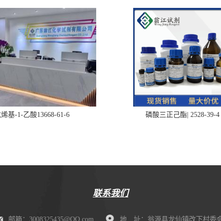
烯基-1-乙酸13668-61-6
磷酸三正己酯| 2528-39-4
联系我们
邮箱：3008325435@QQ.com
地 址：翁源县龙仙镇改下村委会肖