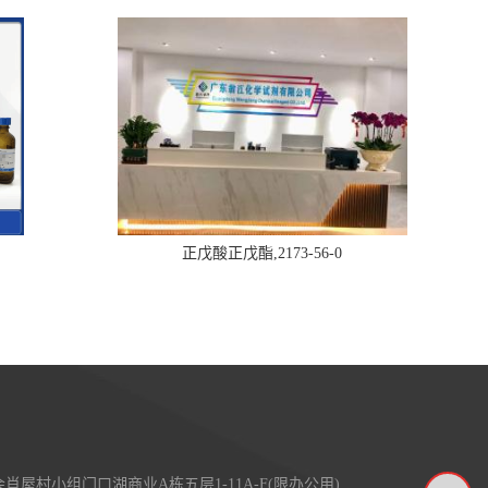
正戊酸正戊酯,2173-56-0
屋村小组门口湖商业A栋五层1-11A-F(限办公用)