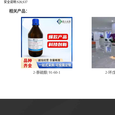
安全说明:S26;S37
相关产品：
2-萘硫醇| 91-60-1
2-环戊