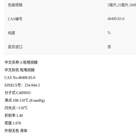
包装规格
5毫升,25毫升,1
40499-83-0
CAS编号
%
纯度
是否进口
否
中文名称:3-吡咯烷醇
中文别名:吡咯烷醇
CAS No:40499-83-0
EINECS号：254-944-5
分子式:C4H9NO
沸点:108-110℃ (8 mmHg)
闪光点:>110℃
折射率:1.49
密度:1.076
外观无色 液体