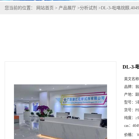
您当前的位置：
网站首页
>
产品展厅
>
分析试剂
>
DL-3-吡咯烷醇,40499
DL-3-
英文名称
品牌：
翁
产地：
韶
型号：
5
货号：
P
纯度：
≥
cas：
404
价格：
￥