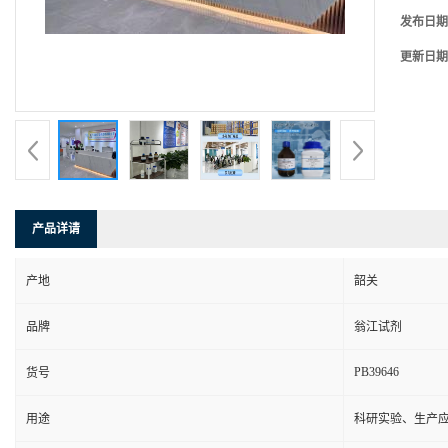
发布日期
更新日期
产品详请
产地
韶关
品牌
翁江试剂
PB39646
货号
用途
科研实验、生产