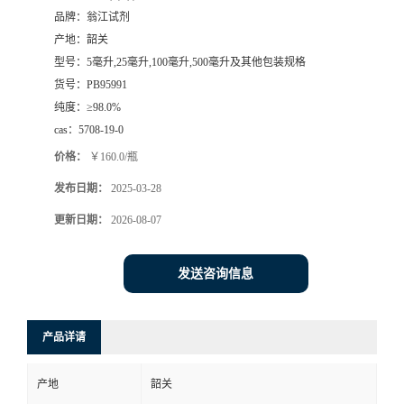
品牌：
翁江试剂
产地：
韶关
型号：
5毫升,25毫升,100毫升,500毫升及其他包装规格
货号：
PB95991
纯度：
≥98.0%
cas：
5708-19-0
价格：
￥160.0/瓶
发布日期：
2025-03-28
更新日期：
2026-08-07
发送咨询信息
产品详请
产地
韶关