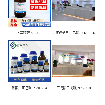
2-萘硫醇| 91-60-1
2-环戊烯基-1-乙酸13668-61-6
磷酸三正己酯| 2528-39-4
正戊酸正戊酯,2173-56-0