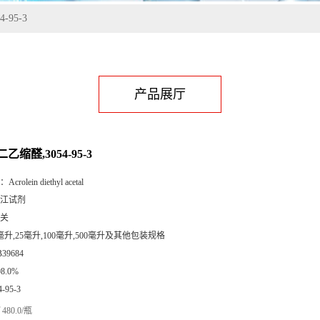
-95-3
产品展厅
乙缩醛,3054-95-3
：
Acrolein diethyl acetal
江试剂
关
毫升,25毫升,100毫升,500毫升及其他包装规格
B39684
98.0%
4-95-3
480.0/瓶