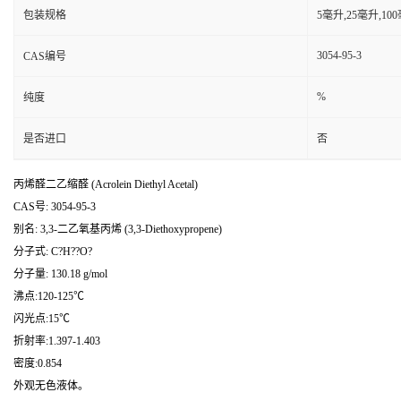
包装规格
5毫升,25毫升,1
3054-95-3
CAS编号
%
纯度
是否进口
否
丙烯醛二乙缩醛 (Acrolein Diethyl Acetal)
CAS号: 3054-95-3
别名: 3,3-二乙氧基丙烯 (3,3-Diethoxypropene)
分子式: C?H??O?
分子量: 130.18 g/mol
沸点:120-125℃
闪光点:15℃
折射率:1.397-1.403
密度:0.854
外观无色液体。