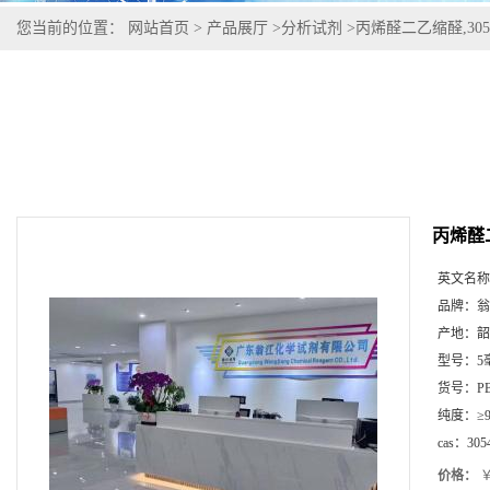
您当前的位置：
网站首页
>
产品展厅
>
分析试剂
>
丙烯醛二乙缩醛,3054
丙烯醛二
英文名称
品牌：
翁
产地：
韶
型号：
5
货号：
P
纯度：
≥
cas：
305
价格：
￥