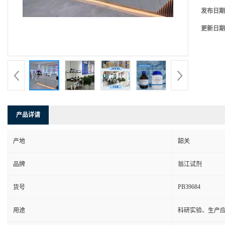
发布日期
更新日期
产品详请
产地
韶关
品牌
翁江试剂
PB39684
货号
用途
科研实验、生产