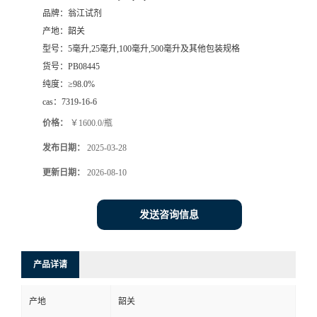
品牌：
翁江试剂
产地：
韶关
型号：
5毫升,25毫升,100毫升,500毫升及其他包装规格
货号：
PB08445
纯度：
≥98.0%
cas：
7319-16-6
价格：
￥1600.0/瓶
发布日期：
2025-03-28
更新日期：
2026-08-10
发送咨询信息
产品详请
产地
韶关