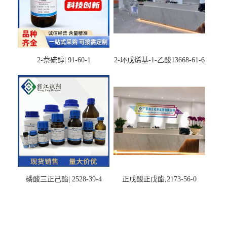
2-萘硫醇| 91-60-1
2-环戊烯基-1-乙酸13668-61-6
磷酸三正己酯| 2528-39-4
正戊酸正戊酯,2173-56-0