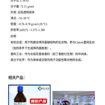
分子式: C?H?O
分子量: 72.11 g/mol
外观: 无色透明液体
沸点: ~55–58 °C
密度: ~0.76–0.78 g/cm3 (20 °C)
折射率 (nD2?): ~1.375–1.380
应用
有机合成：用于构建含烯丙基醚结构的化合物。参与Claisen重排反应
（加热条件下生成烯丙基酚类）。
香料工业：作为合成花香类香料（如丁香酚衍生物）的中间体。
高分子化学：作为单体或交联剂用于功能性聚合物的合成。
相关产品：