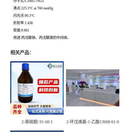
分子式:C10H17NO2
沸点:225.3°C at 760 mmHg
闪光点:96.3°C
折射率:1.438
密度:0.961
用途:丙戊酸钠、丙戊酸镁的中间体。
相关产品：
2-萘硫醇| 91-60-1
2-环戊烯基-1-乙酸13668-61-6