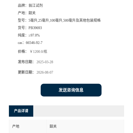
品牌：
翁江试剂
产地：
韶关
型号：
5毫升,25毫升,100毫升,500毫升及其他包装规格
货号：
PB39693
纯度：
≥97.0%
cas：
66546-92-7
价格：
￥1200.0/瓶
发布日期：
2025-03-28
更新日期：
2026-08-07
发送咨询信息
产品详请
产地
韶关