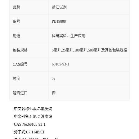
品牌
翁江试剂
PB19888
货号
用途
科研实验、生产应用
包装规格
5毫升,25毫升,100毫升,500毫升及其他包装规格
68105-93-1
CAS编号
%
纯度
是否进口
否
中文名称:1-溴-7-氯庚烷
中文别名:1-氯-7-溴庚烷
CAS No:68105-93-1
分子式:C7H14BrCl