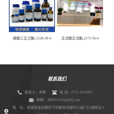
磷酸三正己酯| 2528-39-4
正戊酸正戊酯,2173-56-0
联系我们
联系人：余群
电 话：0751-2815985
邮箱：3008325435@QQ.com
地 址：翁源县龙仙镇改下村委会肖屋村小组门口湖商业A