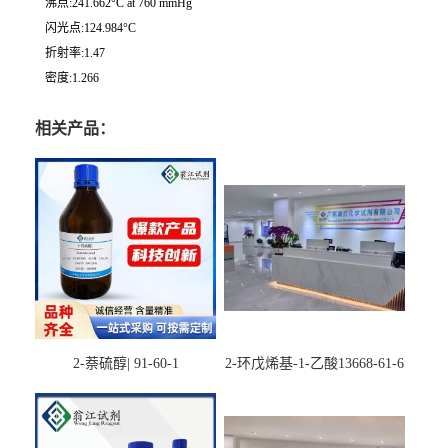
沸点:241.662°C at 760 mmHg
闪光点:124.984°C
折射率:1.47
密度:1.266
相关产品：
2-萘硫醇| 91-60-1
2-环戊烯基-1-乙酸13668-61-6