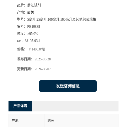
品牌：
翁江试剂
产地：
韶关
型号：
5毫升,25毫升,100毫升,500毫升及其他包装规格
货号：
PB19888
纯度：
≥95.0%
cas：
68105-93-1
价格：
￥1400.0/瓶
发布日期：
2025-03-28
更新日期：
2026-08-07
发送咨询信息
产品详请
产地
韶关