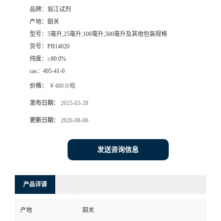
品牌：
翁江试剂
产地：
韶关
型号：
5毫升,25毫升,100毫升,500毫升及其他包装规格
货号：
PB14020
纯度：
≥80.0%
cas：
495-41-0
价格：
￥480.0/瓶
发布日期：
2025-03-28
更新日期：
2026-08-06
发送咨询信息
产品详请
产地
韶关