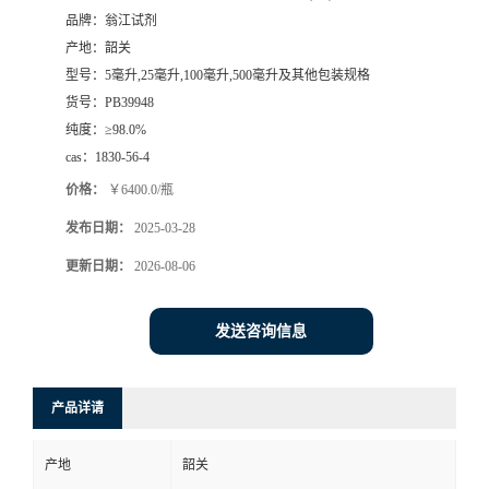
品牌：
翁江试剂
产地：
韶关
型号：
5毫升,25毫升,100毫升,500毫升及其他包装规格
货号：
PB39948
纯度：
≥98.0%
cas：
1830-56-4
价格：
￥6400.0/瓶
发布日期：
2025-03-28
更新日期：
2026-08-06
发送咨询信息
产品详请
产地
韶关