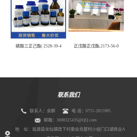
磷酸三正己酯| 2528-39-4
正戊酸正戊酯,2173-56-0
联系我们
联系人：余群
电 话：0751-2815985
邮箱：3008325435@QQ.com
地 址：翁源县龙仙镇改下村委会肖屋村小组门口湖商业A