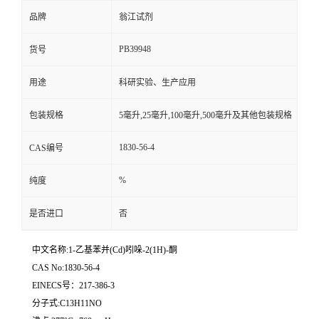
品牌
翁江试剂
PB39948
货号
用途
科研实验、生产应用
包装规格
5毫升,25毫升,100毫升,500毫升及其他包装规格
1830-56-4
CAS编号
%
纯度
是否进口
否
中文名称:1-乙基苯并(Cd)吲哚-2(1H)-酮
CAS No:1830-56-4
EINECS号：217-386-3
分子式:C13H11NO