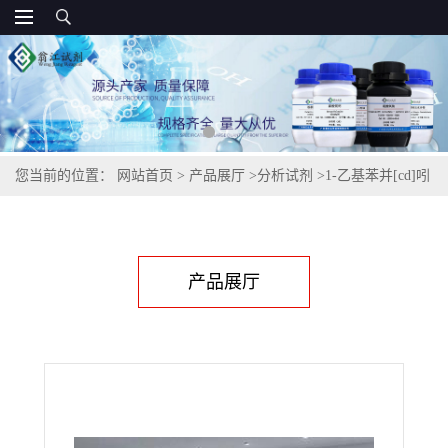
您当前的位置：
网站首页
>
产品展厅
>
分析试剂
>
1-乙基苯并[cd]吲
哚-1-酮,1830-56-4
产品展厅