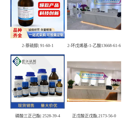
2-萘硫醇| 91-60-1
2-环戊烯基-1-乙酸13668-61-6
磷酸三正己酯| 2528-39-4
正戊酸正戊酯,2173-56-0