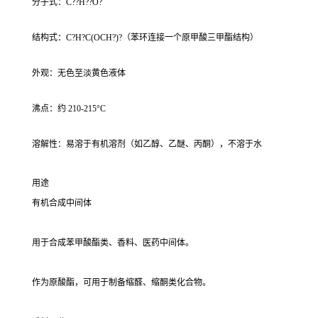
分子式：C??H??O?
结构式：C?H?C(OCH?)?（苯环连接一个原甲酸三甲酯结构）
外观：无色至淡黄色液体
沸点：约 210-215°C
溶解性：易溶于有机溶剂（如乙醇、乙醚、丙酮），不溶于水
用途
有机合成中间体
用于合成苯甲酸酯类、香料、医药中间体。
作为原酸酯，可用于制备缩醛、缩酮类化合物。