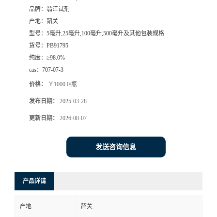
品牌：
翁江试剂
产地：
韶关
型号：
5毫升,25毫升,100毫升,500毫升及其他包装规格
货号：
PB91795
纯度：
≥98.0%
cas：
707-07-3
价格：
￥1000.0/瓶
发布日期：
2025-03-28
更新日期：
2026-08-07
发送咨询信息
产品详请
产地
韶关