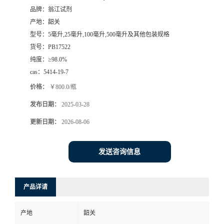
品牌：
翁江试剂
产地：
韶关
型号：
5毫升,25毫升,100毫升,500毫升及其他包装规格
货号：
PB17522
纯度：
≥98.0%
cas：
5414-19-7
价格：
￥800.0/瓶
发布日期：
2025-03-28
更新日期：
2026-08-06
发送咨询信息
产品详请
产地
韶关