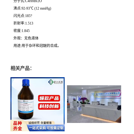
分子式:C4H8Br2O
沸点:92-93℃ (12 mmHg)
闪光点:185?
折射率:1.513
密度:1.845
外观：无色液体
用途:用于杂环和冠醚的合成。
相关产品：