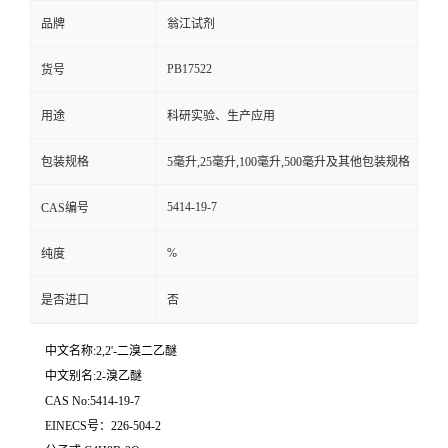
品牌
翁江试剂
PB17522
货号
用途
科研实验、生产应用
包装规格
5毫升,25毫升,100毫升,500毫升及其他包装规格
5414-19-7
CAS编号
%
纯度
是否进口
否
中文名称:2,2'-二溴二乙醚
中文别名:2-溴乙醚
CAS No:5414-19-7
EINECS号：226-504-2