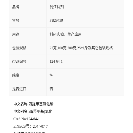
品牌
翁江试剂
PB29439
货号
用途
科研实验、生产应用
包装规格
25克,100克,500克,25公斤及其它包装规格
124-64-1
CAS编号
%
纯度
是否进口
否
中文名称:四羟甲基氯化磷
中文别名:四(羟甲基)氯化
CAS No:124-64-1
EINECS号：204-707-7