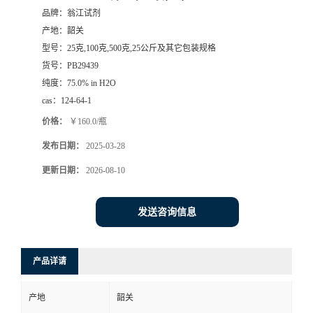
品牌：
翁江试剂
产地：
韶关
型号：
25克,100克,500克,25公斤及其它包装规格
货号：
PB29439
纯度：
75.0% in H2O
cas：
124-64-1
价格：
￥160.0/瓶
发布日期：
2025-03-28
更新日期：
2026-08-10
发送咨询信息
产品详请
产地
韶关