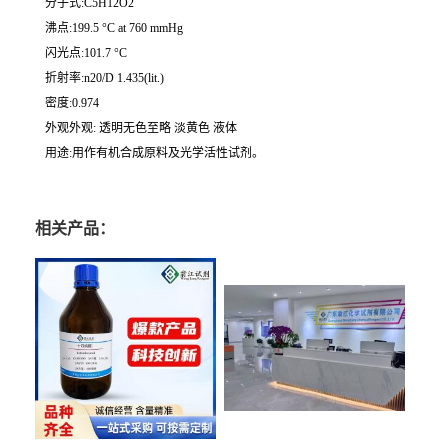
分子式:C5H12O2
沸点:199.5 °C at 760 mmHg
闪光点:101.7 °C
折射率:n20/D 1.435(lit.)
密度:0.974
外观外观: 透明无色至略 淡黄色 液体
用途:用作有机合成原料及光学活性试剂。
相关产品：