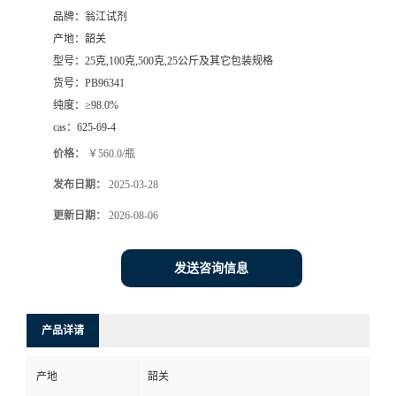
品牌：
翁江试剂
产地：
韶关
型号：
25克,100克,500克,25公斤及其它包装规格
货号：
PB96341
纯度：
≥98.0%
cas：
625-69-4
价格：
￥560.0/瓶
发布日期：
2025-03-28
更新日期：
2026-08-06
发送咨询信息
产品详请
产地
韶关