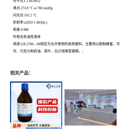
分子式:C13H18O2
沸点:274.8 °C at 760 mmHg
闪光点:103.2 °C
折射率:n20/D 1.485(lit.)
密度:0.988
外观无色油性液体
用途:GB 2760—96规定为允许使用的食用香料。主要用以配制蜂蜜、可
可、巧克力和奶油、茶叶、白兰地等型香精。;
相关产品：