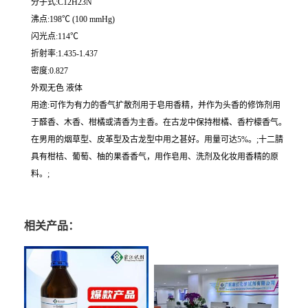
分子式:C12H23N
沸点:198℃ (100 mmHg)
闪光点:114℃
折射率:1.435-1.437
密度:0.827
外观无色 液体
用途:可作为有力的香气扩散剂用于皂用香精，并作为头香的修饰剂用
于醛香、木香、柑橘或清香为主香。在古龙中保持柑橘、香柠檬香气。
在男用的烟草型、皮革型及古龙型中用之甚好。用量可达5%。;十二腈
具有柑桔、葡萄、柚的果香香气，用作皂用、洗剂及化妆用香精的原
料。;
相关产品：