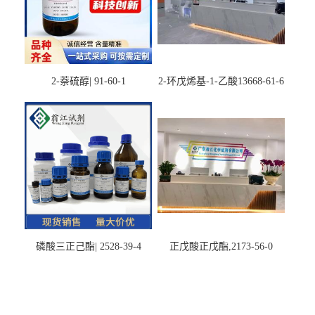
2-萘硫醇| 91-60-1
2-环戊烯基-1-乙酸13668-61-6
磷酸三正己酯| 2528-39-4
正戊酸正戊酯,2173-56-0