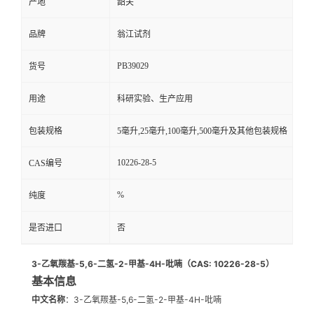
产地
韶关
品牌
翁江试剂
PB39029
货号
用途
科研实验、生产应用
包装规格
5毫升,25毫升,100毫升,500毫升及其他包装规格
10226-28-5
CAS编号
%
纯度
是否进口
否
3-乙氧羰基-5,6-二氢-2-甲基-4H-吡喃（CAS: 10226-28-5）
基本信息
中文名称
：3-乙氧羰基-5,6-二氢-2-甲基-4H-吡喃