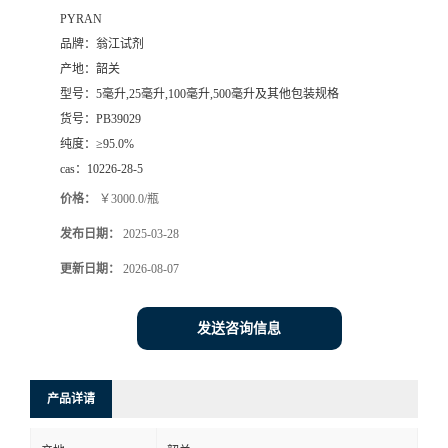
PYRAN
品牌：
翁江试剂
产地：
韶关
型号：
5毫升,25毫升,100毫升,500毫升及其他包装规格
货号：
PB39029
纯度：
≥95.0%
cas：
10226-28-5
价格：
￥3000.0/瓶
发布日期：
2025-03-28
更新日期：
2026-08-07
发送咨询信息
产品详请