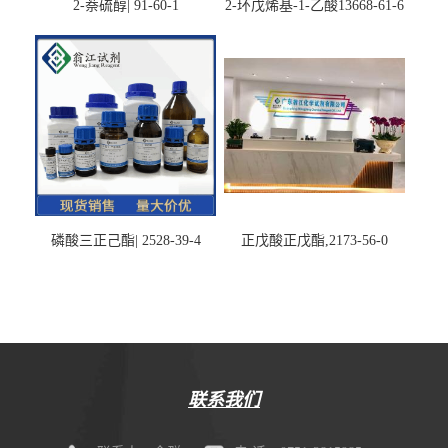
2-萘硫醇| 91-60-1
2-环戊烯基-1-乙酸13668-61-6
磷酸三正己酯| 2528-39-4
正戊酸正戊酯,2173-56-0
联系我们