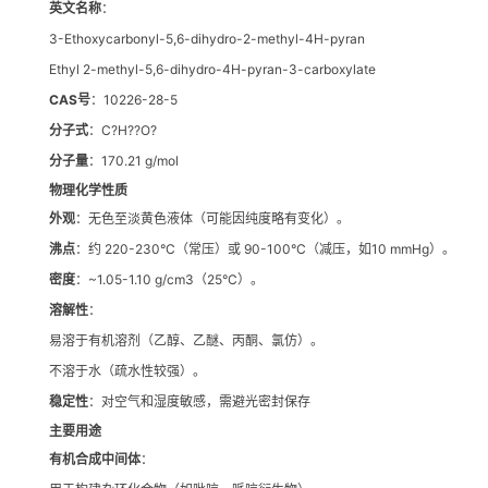
英文名称
：
3-Ethoxycarbonyl-5,6-dihydro-2-methyl-4H-pyran
Ethyl 2-methyl-5,6-dihydro-4H-pyran-3-carboxylate
CAS号
：10226-28-5
分子式
：C?H??O?
分子量
：170.21 g/mol
物理化学性质
外观
：无色至淡黄色液体（可能因纯度略有变化）。
沸点
：约 220-230°C（常压）或 90-100°C（减压，如10 mmHg）。
密度
：~1.05-1.10 g/cm3（25°C）。
溶解性
：
易溶于有机溶剂（乙醇、乙醚、丙酮、氯仿）。
不溶于水（疏水性较强）。
稳定性
：对空气和湿度敏感，需避光密封保存
主要用途
有机合成中间体
：