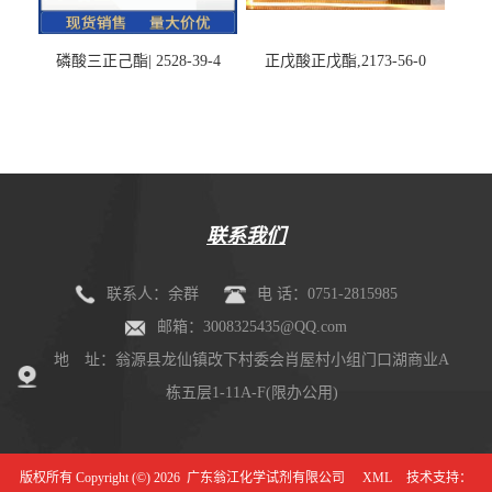
磷酸三正己酯| 2528-39-4
正戊酸正戊酯,2173-56-0
联系我们
联系人：余群
电 话：0751-2815985
邮箱：3008325435@QQ.com
地 址：翁源县龙仙镇改下村委会肖屋村小组门口湖商业A
栋五层1-11A-F(限办公用)
版权所有 Copyright (©) 2026
广东翁江化学试剂有限公司
XML
技术支持：