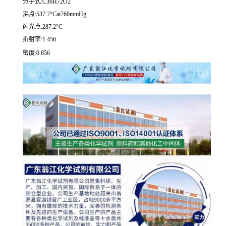
分子式:C36H72O2
沸点:537.7°Cat760mmHg
闪光点:287.2°C
折射率:1.456
密度:0.856