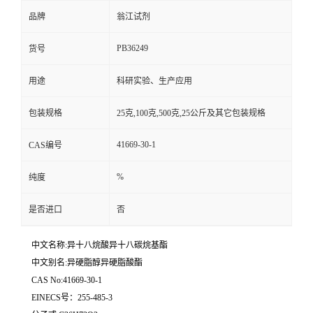
品牌
翁江试剂
PB36249
货号
用途
科研实验、生产应用
包装规格
25克,100克,500克,25公斤及其它包装规格
41669-30-1
CAS编号
%
纯度
是否进口
否
中文名称:异十八烷酸异十八碳烷基酯
中文别名:异硬脂醇异硬脂酸酯
CAS No:41669-30-1
EINECS号：255-485-3