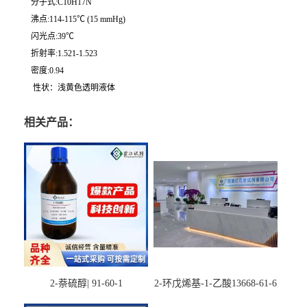
分子式:C10H17N
沸点:114-115℃ (15 mmHg)
闪光点:39℃
折射率:1.521-1.523
密度:0.94
性状：浅黄色透明液体
相关产品：
2-萘硫醇| 91-60-1
2-环戊烯基-1-乙酸13668-61-6