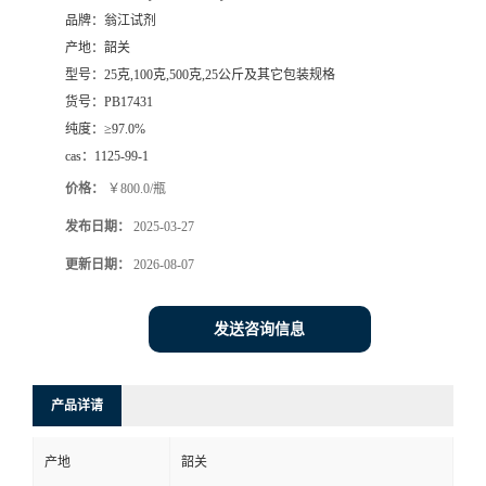
品牌：
翁江试剂
产地：
韶关
型号：
25克,100克,500克,25公斤及其它包装规格
货号：
PB17431
纯度：
≥97.0%
cas：
1125-99-1
价格：
￥800.0/瓶
发布日期：
2025-03-27
更新日期：
2026-08-07
发送咨询信息
产品详请
产地
韶关