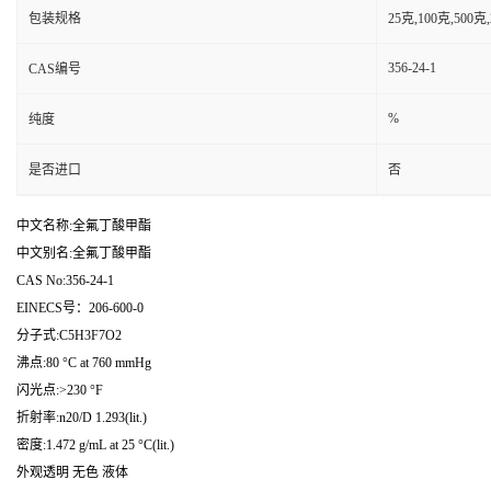
包装规格
25克,100克,50
356-24-1
CAS编号
%
纯度
是否进口
否
中文名称:全氟丁酸甲酯
中文别名:全氟丁酸甲酯
CAS No:356-24-1
EINECS号：206-600-0
分子式:C5H3F7O2
沸点:80 °C at 760 mmHg
闪光点:>230 °F
折射率:n20/D 1.293(lit.)
密度:1.472 g/mL at 25 °C(lit.)
外观透明 无色 液体