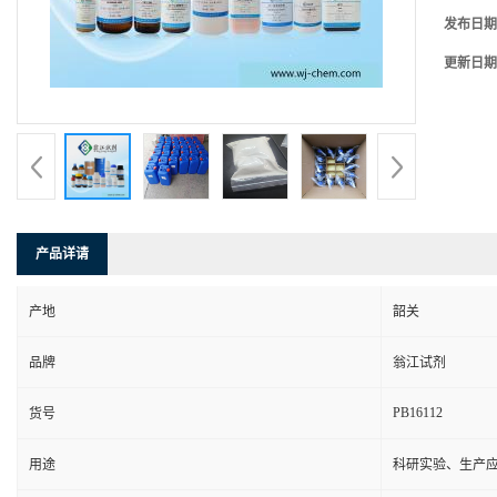
发布日期
更新日期
产品详请
产地
韶关
品牌
翁江试剂
PB16112
货号
用途
科研实验、生产