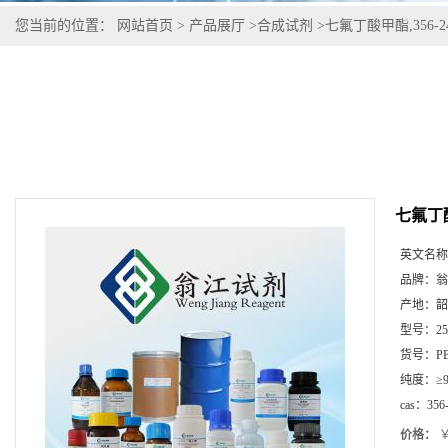
您当前的位置：
网站首页
>
产品展厅
>
合成试剂
>
七氟丁酸甲酯,356-24
七氟丁酸甲
英文名称
品牌：
翁
产地：
韶
型号：
2
货号：
P
纯度：
≥
cas：
356
价格：
￥