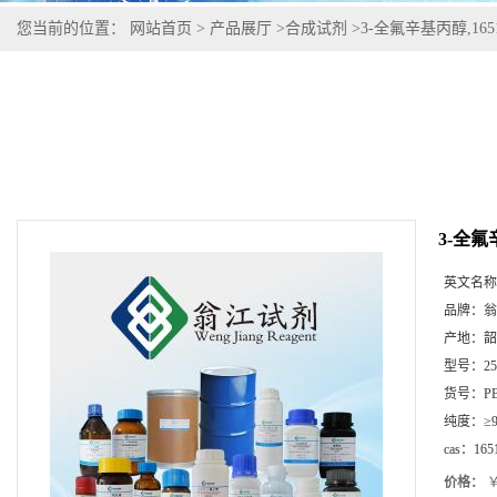
您当前的位置：
网站首页
>
产品展厅
>
合成试剂
>
3-全氟辛基丙醇,1651
3-全氟辛
英文名称
品牌：
翁
产地：
韶
型号：
2
货号：
P
纯度：
≥
cas：
165
价格：
￥