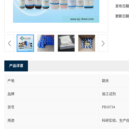
发布日期
更新日期
产品详请
产地
韶关
品牌
翁江试剂
PB16734
货号
用途
科研实验、生产