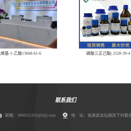
烯基-1-乙酸13668-61-6
磷酸三正己酯| 2528-39-4
联系我们
邮箱：3008325435@QQ.com
地 址：翁源县龙仙镇改下村委会肖