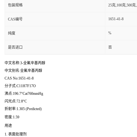
包装规格
25克,100克,50
1651-41-8
CAS编号
%
纯度
是否进口
否
中文名称:3-全氟辛基丙醇
中文别名:全氟辛基丙醇
CAS No:1651-41-8
分子式:C11H7F17O
沸点:196.7°Cat760mmHg
闪光点:72.8°C
折射率:1.305 (Predicted)
密度:1.59
用途
1. 表面处理剂