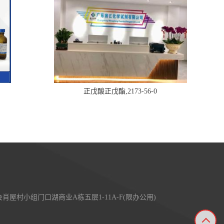
正戊酸正戊酯,2173-56-0
屋村小组门口湖商业A栋五层1-11A-F(限办公用)