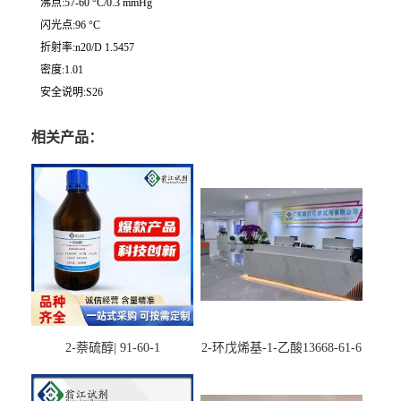
沸点:57-60 °C/0.3 mmHg
闪光点:96 °C
折射率:n20/D 1.5457
密度:1.01
安全说明:S26
相关产品：
2-萘硫醇| 91-60-1
2-环戊烯基-1-乙酸13668-61-6