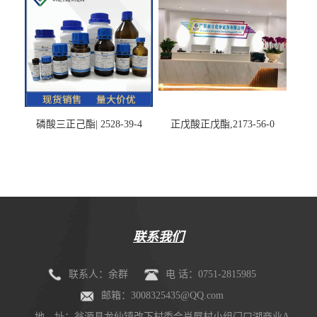
磷酸三正己酯| 2528-39-4
正戊酸正戊酯,2173-56-0
联系我们
联系人：余群
电 话：0751-2815985
邮箱：3008325435@QQ.com
地 址：翁源县龙仙镇改下村委会肖屋村小组门口湖商业A