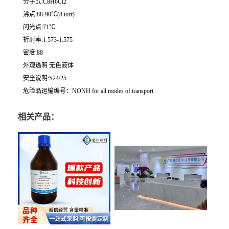
分子式:C8H6Cl2
沸点:88-90℃(8 torr)
闪光点:71℃
折射率:1.573-1.575
密度:88
外观透明 无色液体
安全说明:S24/25
危险品运输编号：NONH for all modes of transport
相关产品：