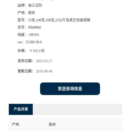
品牌：
翁江试剂
产地：
韶关
型号：
25克,100克,500克,25公斤及其它包装规格
货号：
PB09982
纯度：
≥98.0%
cas：
51260-39-0
价格：
￥160.0/瓶
发布日期：
2025-03-27
更新日期：
2026-08-06
发送咨询信息
产品详请
产地
韶关