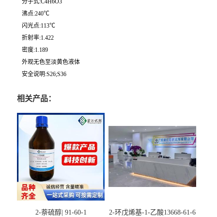
分子式:C4H6O3
沸点:240℃
闪光点:113℃
折射率:1.422
密度:1.189
外观无色至淡黄色液体
安全说明:S26;S36
相关产品：
2-萘硫醇| 91-60-1
2-环戊烯基-1-乙酸13668-61-6