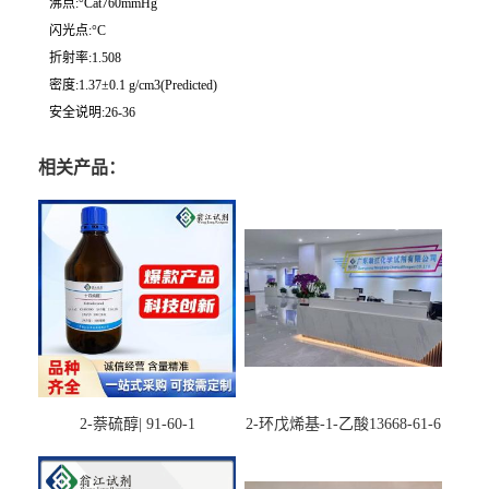
沸点:°Cat760mmHg
闪光点:°C
折射率:1.508
密度:1.37±0.1 g/cm3(Predicted)
安全说明:26-36
相关产品：
2-萘硫醇| 91-60-1
2-环戊烯基-1-乙酸13668-61-6