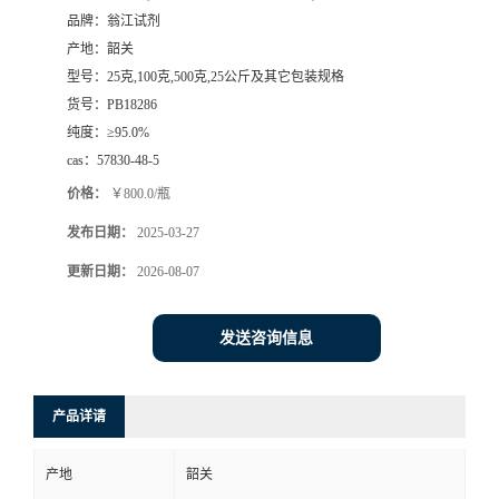
品牌：
翁江试剂
产地：
韶关
型号：
25克,100克,500克,25公斤及其它包装规格
货号：
PB18286
纯度：
≥95.0%
cas：
57830-48-5
价格：
￥800.0/瓶
发布日期：
2025-03-27
更新日期：
2026-08-07
发送咨询信息
产品详请
产地
韶关