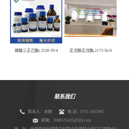
磷酸三正己酯| 2528-39-4
正戊酸正戊酯,2173-56-0
联系我们
联系人：余群
电 话：0751-2815985
邮箱：3008325435@QQ.com
地 址：翁源县龙仙镇改下村委会肖屋村小组门口湖商业A