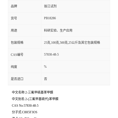
品牌
翁江试剂
PB18286
货号
用途
科研实验、生产应用
包装规格
25克,100克,500克,25公斤及其它包装规格
57830-48-5
CAS编号
%
纯度
是否进口
否
中文名称:2-三氟甲硫基苯甲醛
中文别名:2-(三氟甲基硫代)苯甲醛
CAS No:57830-48-5
分子式:C8H5F3OS