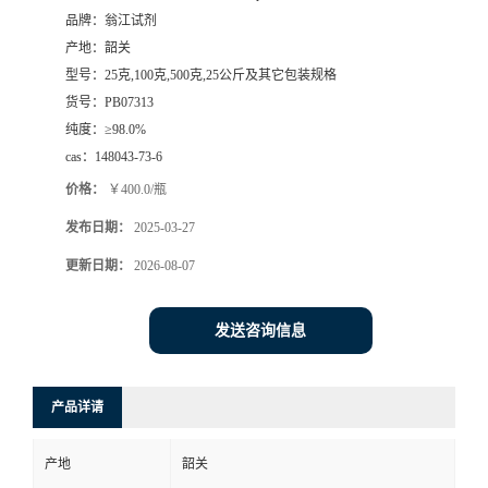
品牌：
翁江试剂
产地：
韶关
型号：
25克,100克,500克,25公斤及其它包装规格
货号：
PB07313
纯度：
≥98.0%
cas：
148043-73-6
价格：
￥400.0/瓶
发布日期：
2025-03-27
更新日期：
2026-08-07
发送咨询信息
产品详请
产地
韶关