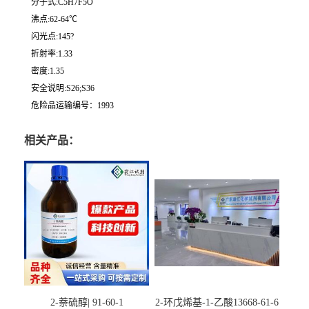
分子式:C5H7F5O
沸点:62-64℃
闪光点:145?
折射率:1.33
密度:1.35
安全说明:S26;S36
危险品运输编号：1993
相关产品：
2-萘硫醇| 91-60-1
2-环戊烯基-1-乙酸13668-61-6