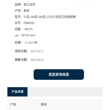
品牌：
翁江试剂
产地：
韶关
型号：
25克,100克,500克,25公斤及其它包装规格
货号：
PB06265
纯度：
≥98.0%
cas：
69739-34-0
价格：
￥240.0/瓶
发布日期：
2025-03-27
更新日期：
2026-08-07
发送咨询信息
产品详请
产地
韶关