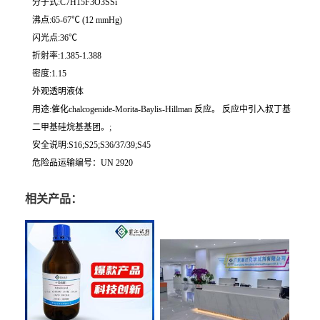
分子式:C7H15F3O3SSi
沸点:65-67℃ (12 mmHg)
闪光点:36℃
折射率:1.385-1.388
密度:1.15
外观透明液体
用途:催化chalcogenide-Morita-Baylis-Hillman 反应。 反应中引入叔丁基
二甲基硅烷基基团。;
安全说明:S16;S25;S36/37/39;S45
危险品运输编号：UN 2920
相关产品：