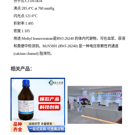
分子式:C11H14O4
沸点:285.4°C at 760 mmHg
闪光点:121.6°C
折射率:1.495
密度:1.105
用途:Methyl homoveratrate是RWJ-26240 的体内代谢物，可在血浆、尿液
和粪便中检测到。McN5691 (RWJ-26240) 是一种电压依赖性钙通道
(calcium channel) 阻滞剂。
相关产品：