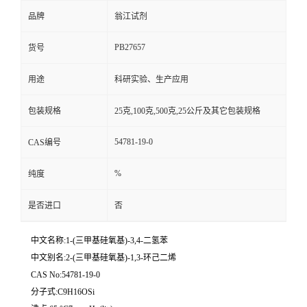
品牌
翁江试剂
PB27657
货号
用途
科研实验、生产应用
包装规格
25克,100克,500克,25公斤及其它包装规格
54781-19-0
CAS编号
%
纯度
是否进口
否
中文名称:1-(三甲基硅氧基)-3,4-二氢苯
中文别名:2-(三甲基硅氧基)-1,3-环己二烯
CAS No:54781-19-0
分子式:C9H16OSi