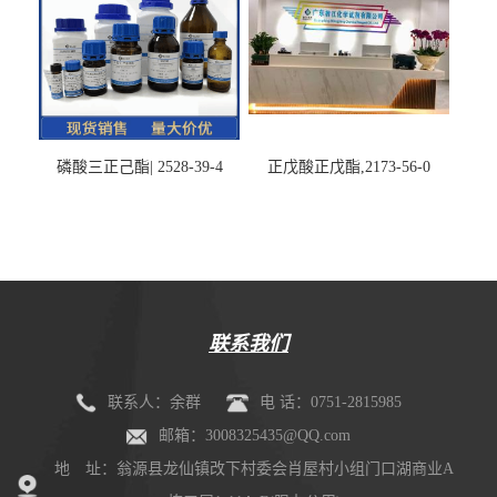
磷酸三正己酯| 2528-39-4
正戊酸正戊酯,2173-56-0
联系我们
联系人：余群
电 话：0751-2815985
邮箱：3008325435@QQ.com
地 址：翁源县龙仙镇改下村委会肖屋村小组门口湖商业A