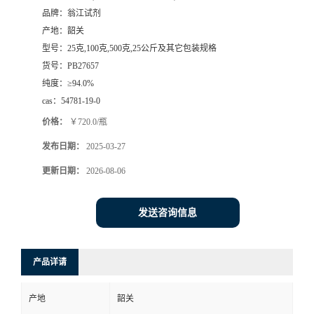
品牌：
翁江试剂
产地：
韶关
型号：
25克,100克,500克,25公斤及其它包装规格
货号：
PB27657
纯度：
≥94.0%
cas：
54781-19-0
价格：
￥720.0/瓶
发布日期：
2025-03-27
更新日期：
2026-08-06
发送咨询信息
产品详请
产地
韶关