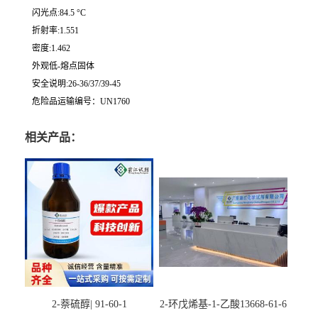
闪光点:84.5 °C
折射率:1.551
密度:1.462
外观低-熔点固体
安全说明:26-36/37/39-45
危险品运输编号：UN1760
相关产品：
2-萘硫醇| 91-60-1
2-环戊烯基-1-乙酸13668-61-6