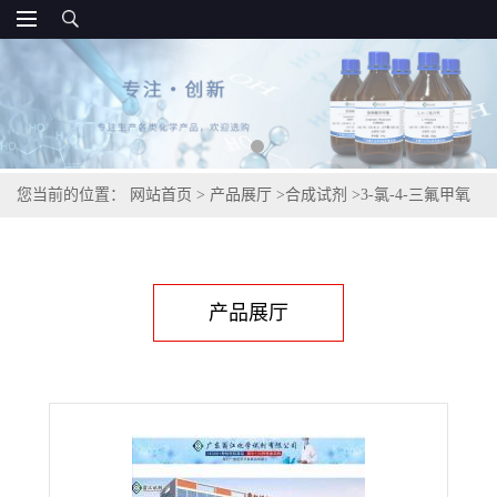
您当前的位置：
网站首页
>
产品展厅
>
合成试剂
>
3-氯-4-三氟甲氧
基溴苄,261763-18-2
产品展厅