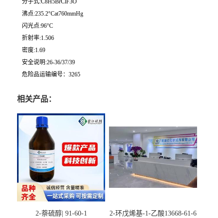
分子式:C8H5BrClF3O
沸点:235.2°Cat760mmHg
闪光点:96°C
折射率:1.506
密度:1.69
安全说明:26-36/37/39
危险品运输编号：3265
相关产品：
2-萘硫醇| 91-60-1
2-环戊烯基-1-乙酸13668-61-6