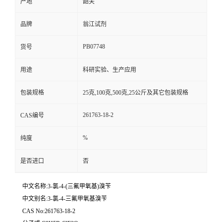
产地
韶关
品牌
翁江试剂
PB07748
货号
用途
科研实验、生产应用
包装规格
25克,100克,500克,25公斤及其它包装规格
261763-18-2
CAS编号
%
纯度
是否进口
否
中文名称:3-氯-4-(三氟甲氧基)溴苄
中文别名:3-氯-4-三氟甲氧基溴苄
CAS No:261763-18-2