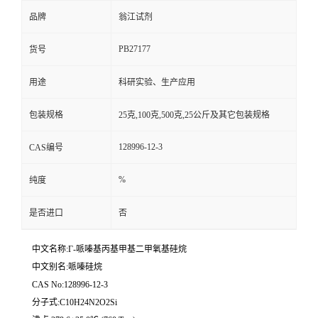
品牌
翁江试剂
PB27177
货号
用途
科研实验、生产应用
包装规格
25克,100克,500克,25公斤及其它包装规格
128996-12-3
CAS编号
%
纯度
是否进口
否
中文名称:Γ-哌嗪基丙基甲基二甲氧基硅烷
中文别名:哌嗪硅烷
CAS No:128996-12-3
分子式:C10H24N2O2Si