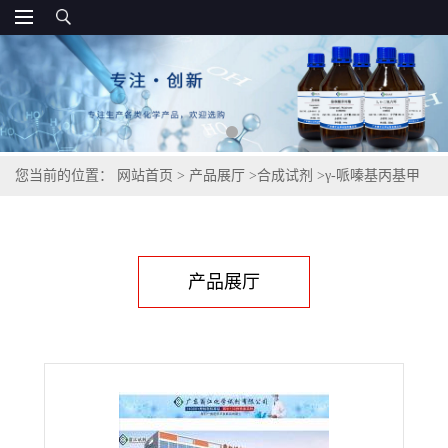
您当前的位置：
网站首页
>
产品展厅
>
合成试剂
>
γ-哌嗪基丙基甲
基二甲氧基硅烷,128996-12-3
产品展厅