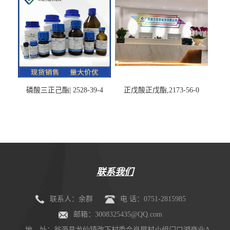
磷酸三正己酯| 2528-39-4
正戊酸正戊酯,2173-56-0
联系我们
联系人：余群
电 话：0751-2815985
邮箱：3008325435@QQ.com
地 址：翁源县龙仙镇改下村委会肖屋村小组门口湖商业A