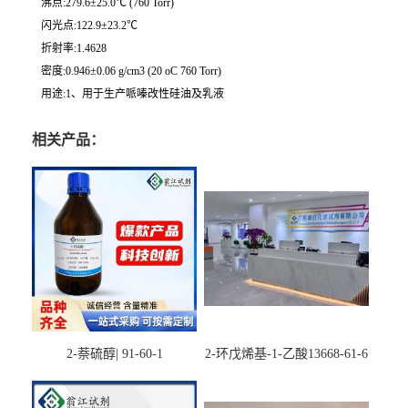
沸点:279.6±25.0℃ (760 Torr)
闪光点:122.9±23.2℃
折射率:1.4628
密度:0.946±0.06 g/cm3 (20 oC 760 Torr)
用途:1、用于生产哌嗪改性硅油及乳液
相关产品：
2-萘硫醇| 91-60-1
2-环戊烯基-1-乙酸13668-61-6